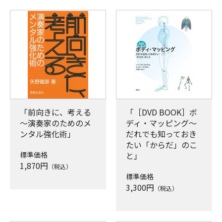
「前向きに、考える
「［DVD BOOK］ボ
～演奏家のためのメ
ディ・マッピング～
ンタル強化術」
だれでも知っておき
たい「からだ」のこ
標準価格
と」
1,870
円
（税込）
標準価格
3,300
円
（税込）