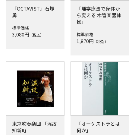
「OCTAVIST」石塚
「理学療法で身体か
勇
ら変える 木管楽器体
操」
標準価格
3,080
円
標準価格
（税込）
1,870
円
（税込）
東京吹奏楽団 「温故
「オーケストラとは
知新Ⅱ」
何か」