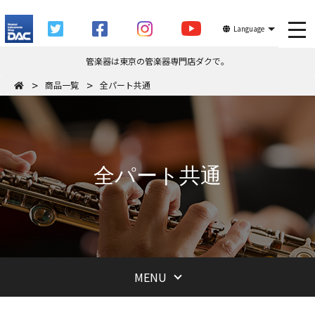
tog
Language
管楽器は東京の管楽器専門店ダクで。
商品一覧
全パート共通
全パート共通
MENU