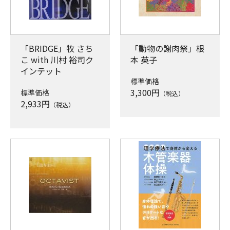
「BRIDGE」牧 さち
「動物の謝肉祭」根
こ with 川村 裕司ク
本 英子
インテット
標準価格
3,300
円
標準価格
（税込）
2,933
円
（税込）