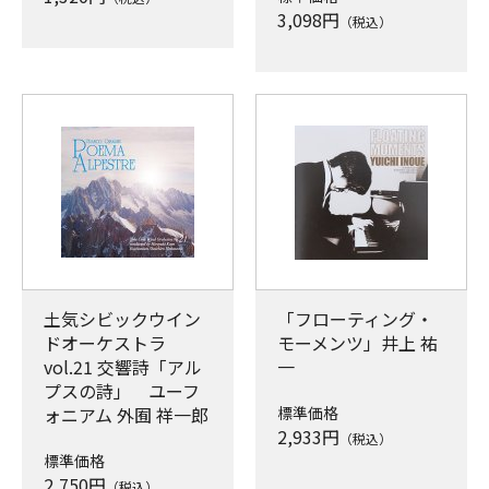
3,098
円
（税込）
土気シビックウイン
「フローティング・
ドオーケストラ
モーメンツ」井上 祐
vol.21 交響詩「アル
一
プスの詩」 ユーフ
ォニアム 外囿 祥一郎
標準価格
2,933
円
（税込）
標準価格
2,750
円
（税込）