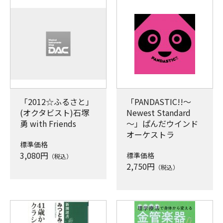
「2012☆ふるさと」
「PANDASTIC!!～
(オクタビスト)石塚
Newest Standard
勇 with Friends
～」ぱんだウインド
オーケストラ
標準価格
3,080
円
標準価格
（税込）
2,750
円
（税込）