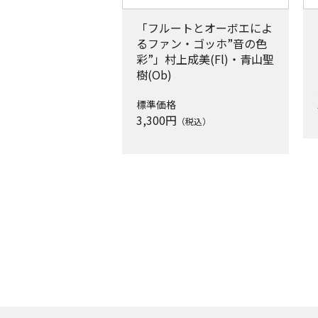
「フルートとオーボエによ
るファン・ゴッホ”音の色
彩”」村上成美(Fl)・青山聖
樹(Ob)
標準価格
3,300
円
（税込）