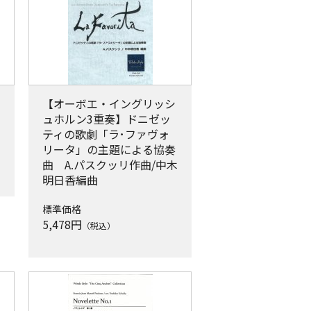
【オーボエ・イングリッシ
ュホルン3重奏】ドニゼッ
ティの歌劇「ラ･ファヴォ
リータ」の主題による協奏
曲 A.パスクッリ作曲/中木
明日香編曲
標準価格
5,478
円
（税込）