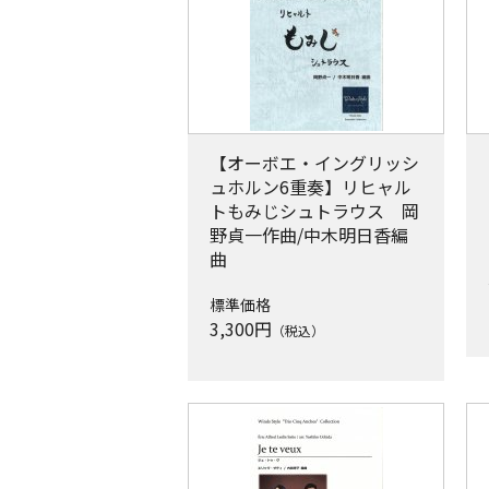
【オーボエ・イングリッシ
ュホルン6重奏】リヒャル
トもみじシュトラウス 岡
野貞一作曲/中木明日香編
曲
標準価格
3,300
円
（税込）