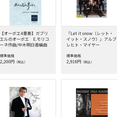
【オーボエ4重奏】ガブリ
「Let it snow（レット・
エルのオーボエ E.モリコ
イット・スノウ）」アルブ
ーネ作曲/中木明日香編曲
レヒト・マイヤー
標準価格
標準価格
2,200
円
2,916
円
（税込）
（税込）