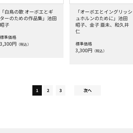
「白鳥の歌 オーボエとギ
「オーボエとイングリッシ
ターのための作品集」池田
ュホルンのために」池田
昭子
昭子、金子 亜未、和久井
仁
標準価格
3,300
円
標準価格
（税込）
3,300
円
（税込）
1
2
3
次へ