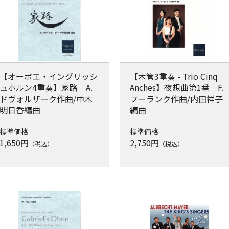
【オーボエ・イングリッシ
【木管3重奏 - Trio Cinq
ュホルン4重奏】家路 A.
Anches】夜想曲第1番 F.
ドヴォルザーク作曲/中木
プーランク作曲/内田祥子
明日香編曲
編曲
標準価格
標準価格
1,650
円
2,750
円
（税込）
（税込）