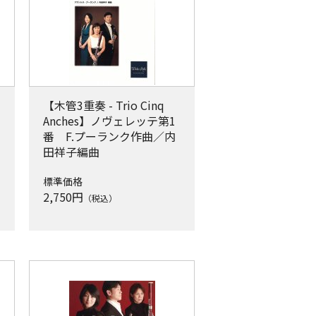
【木管3重奏 - Trio Cinq
Anches】ノヴェレッテ第1
番 F.プーランク作曲／内
田祥子編曲
標準価格
2,750
円
（税込）