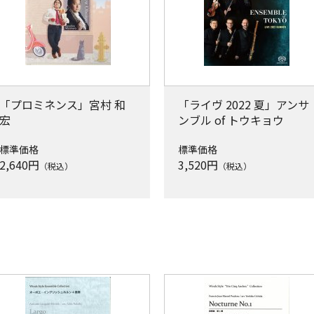
「プロミネンス」宮村 和
「ライヴ 2022 夏」アンサ
宏
ンブル of トウキョウ
標準価格
標準価格
2,640
円
3,520
円
（税込）
（税込）