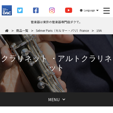
tog
Language
管楽器は東京の管楽器専門店ダクで。
商品一覧
Selmer Paris（セルマー・パリ）France
19A
クラリネット ・アルトクラリネ
ット
MENU