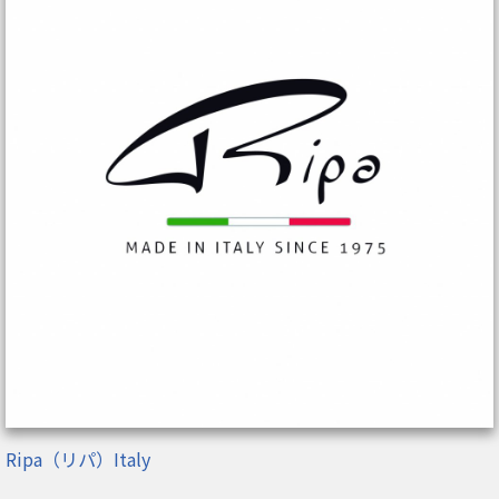
Ripa（リパ）Italy