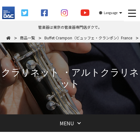
tog
Language
管楽器は東京の管楽器専門店ダクで。
商品一覧
Buffet Crampon（ビュッフェ・クランポン）France
クラリネット ・アルトクラリネ
ット
MENU