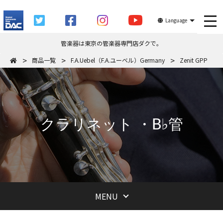
tog
Language
管楽器は東京の管楽器専門店ダクで。
商品一覧
F.A.Uebel（F.A.ユーベル）Germany
Zenit GPP
クラリネット ・B♭管
MENU