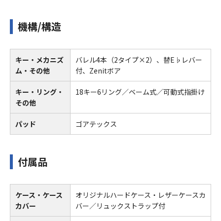
機構/構造
キー・メカニズ
バレル4本（2タイプ×2）、替E♭レバー
ム・その他
付、Zenitボア
キー・リング・
18キー6リング／ベーム式／可動式指掛け
その他
パッド
ゴアテックス
付属品
ケース・ケース
オリジナルハードケース・レザーケースカ
カバー
バー／リュックストラップ付