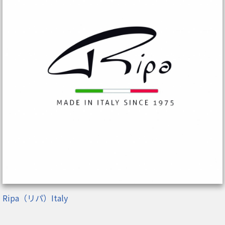
Ripa（リパ）Italy