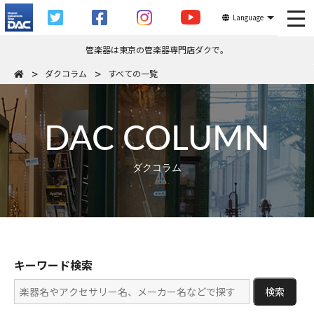
tog
Language
管楽器は東京の管楽器専門店ダクで。
ダクコラム
すべての一覧
DAC COLUMN
ダクコラム
キーワード検索
検索