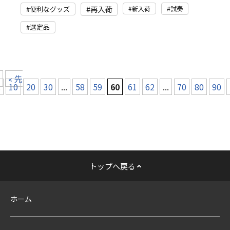
再入荷
便利なグッズ
新入荷
試奏
選定品
« 先
.
10
20
30
...
58
59
60
61
62
...
70
80
90
トップへ戻る
ホーム