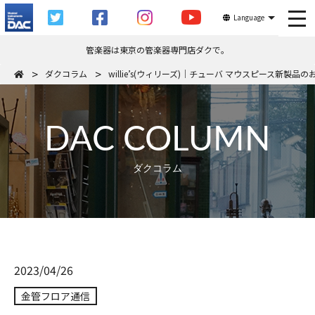
tog
Language
管楽器は東京の管楽器専門店ダクで。
ダクコラム
willie’s(ウィリーズ)｜チューバ マウスピース新製品
DAC COLUMN
ダクコラム
2023/04/26
金管フロア通信