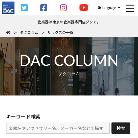
tog
Language
管楽器は東京の管楽器専門店ダクで。
ダクコラム
サックスの一覧
DAC COLUMN
ダクコラム
キーワード検索
検索