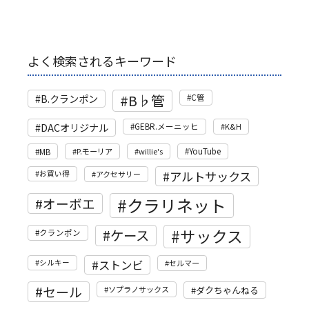
よく検索されるキーワード
B♭管
B.クランポン
C管
DACオリジナル
GEBR.メーニッヒ
K&H
MB
P.モーリア
willie's
YouTube
アルトサックス
お買い得
アクセサリー
クラリネット
オーボエ
サックス
ケース
クランポン
ストンビ
シルキー
セルマー
セール
ソプラノサックス
ダクちゃんねる