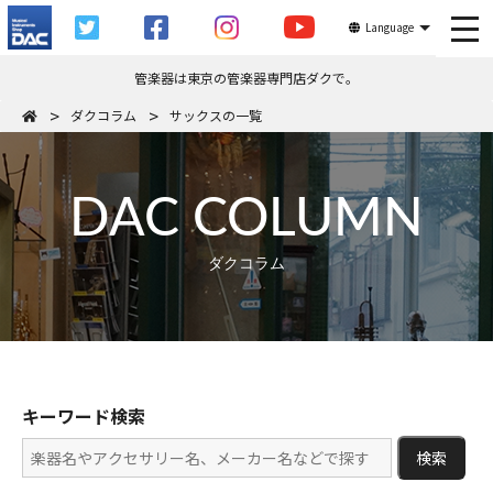
tog
Language
管楽器は東京の管楽器専門店ダクで。
ダクコラム
サックスの一覧
DAC COLUMN
ダクコラム
キーワード検索
検索