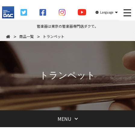
tog
Language
管楽器は東京の管楽器専門店ダクで。
商品一覧
トランペット
トランペット
MENU