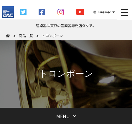
tog
Language
管楽器は東京の管楽器専門店ダクで。
商品一覧
トロンボーン
トロンボーン
MENU