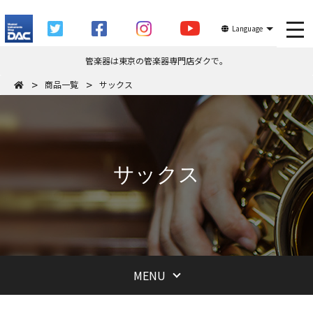
tog
Language
管楽器は東京の管楽器専門店ダクで。
商品一覧
サックス
サックス
MENU