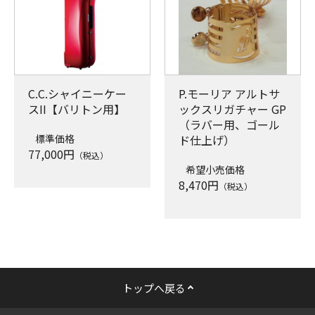
C.C.シャイニーケー
P.モーリア アルトサ
スII【バリトン用】
ックスリガチャー GP
（ラバー用、ゴール
標準価格
ド仕上げ）
77,000
円
（税込）
希望小売価格
8,470
円
（税込）
トップへ戻る