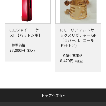
C.C.シャイニーケー
P.モーリア アルトサ
スII【バリトン用】
ックスリガチャー GP
（ラバー用、ゴール
標準価格
ド仕上げ）
77,000
円
（税込）
希望小売価格
8,470
円
（税込）
トップへ戻る