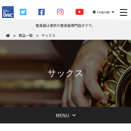
tog
Language
管楽器は東京の管楽器専門店ダクで。
商品一覧
サックス
サックス
MENU