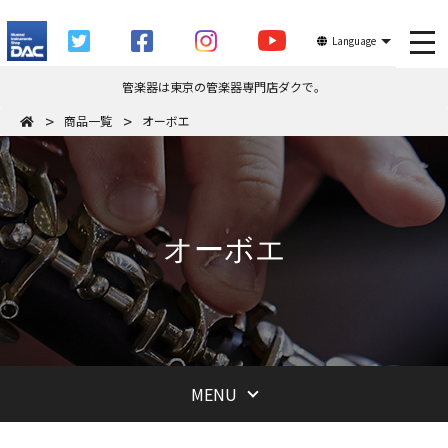
tog
Language
管楽器は東京の管楽器専門店ダクで。
商品一覧
オーボエ
オーボエ
MENU