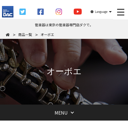
tog
Language
管楽器は東京の管楽器専門店ダクで。
商品一覧
オーボエ
オーボエ
MENU