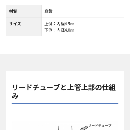
材質
真鍮
サイズ
上側：内径4.9㎜
下側：内径4.0㎜
リードチューブと上管上部の仕組
み