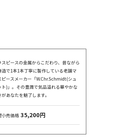
ウスピースの金属からこだわり、昔ながら
鋳造で1本1本丁寧に製作している老舗マ
ピースメーカー「W.Chr.Schmidt(シュ
ット)」。その豊潤で気品溢れる華やかな
きがあなたを魅了します。
35,200円
望小売価格