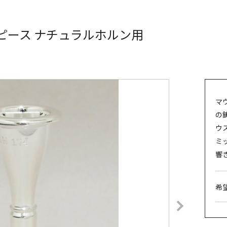
ウスピース ナチュラルホルン用
マ
の
ウス
ミ
響
希