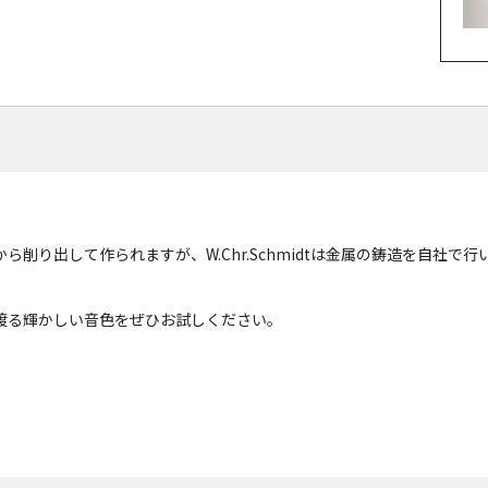
削り出して作られますが、W.Chr.Schmidtは金属の鋳造を自社で
渡る輝かしい音色をぜひお試しください。