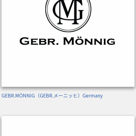
GEBR.MÖNNIG（GEBR.メーニッヒ）Germany