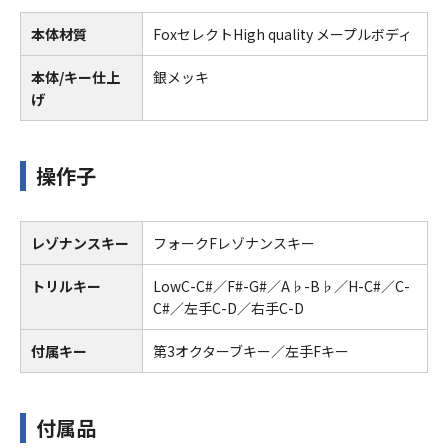
本体材質
FoxセレクトHigh quality メープルボディ
本体/キー仕上
銀メッキ
げ
操作子
レゾナンスキー
フォークFレゾナンスキー
トリルキー
LowC-C#／F#-G#／A♭-B♭／H-C#／C-
C#／左手C-D／右手C-D
付属キー
第3オクターブキー／左手Fキー
付属品