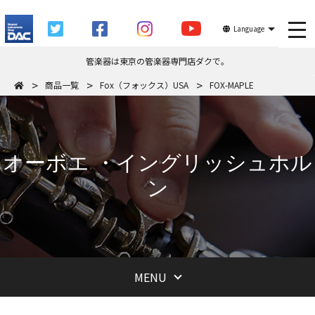
tog
Language
管楽器は東京の管楽器専門店ダクで。
商品一覧
Fox（フォックス）USA
FOX-MAPLE
オーボエ ・イングリッシュホル
ン
MENU