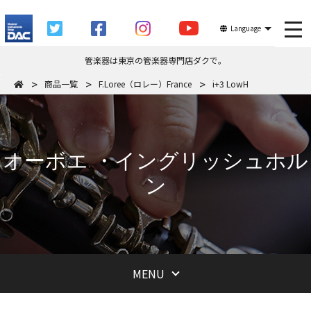
tog
Language
管楽器は東京の管楽器専門店ダクで。
商品一覧
F.Loree（ロレー）France
i+3 LowH
オーボエ ・イングリッシュホル
ン
MENU