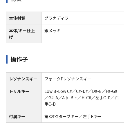
本体材質
グラナディラ
本体/キー仕上
銀メッキ
げ
操作子
レゾナンスキー
フォークFレゾナンスキー
トリルキー
Low B-Low C#／C#-D#／D#-E／F#-G#
／G#-A／A♭-B♭／H-C#／左手C-D／右
手C-D
付属キー
第3オクターブキー／左手Fキー