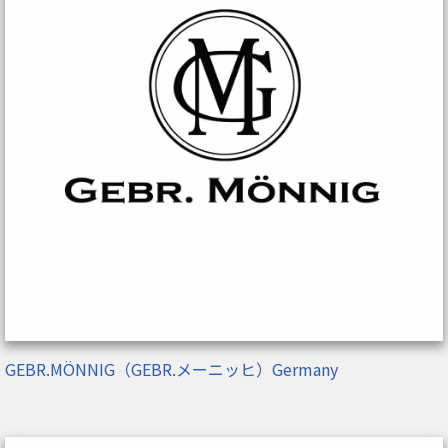
GEBR.MÖNNIG（GEBR.メーニッヒ）Germany