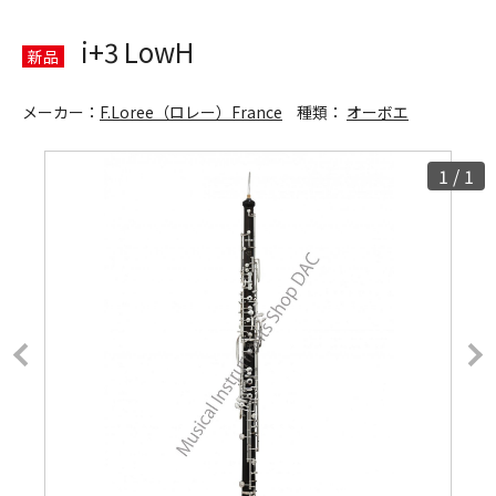
i+3 LowH
新品
メーカー：
F.Loree（ロレー）France
種類：
オーボエ
1
/
1