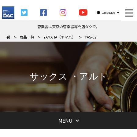
tog
Language
管楽器は東京の管楽器専門店ダクで。
商品一覧
YAMAHA（ヤマハ）
YAS-62
サックス ・アルト
MENU