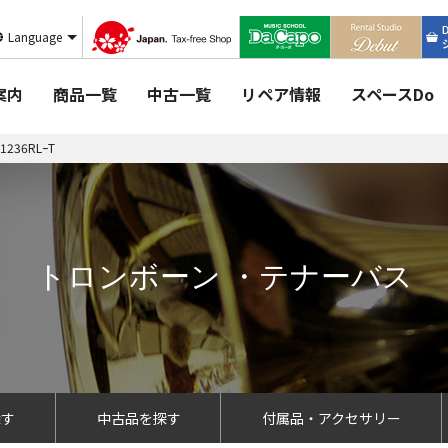
Language
案内
商品一覧
中古一覧
リペア情報
スペースDo
1236RLｰT
トロンボーン ・テナーバス
探す
中古品を探す
付属品・アクセサリー