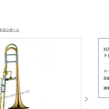
トロンボーン
X
ト
メ
型番
標