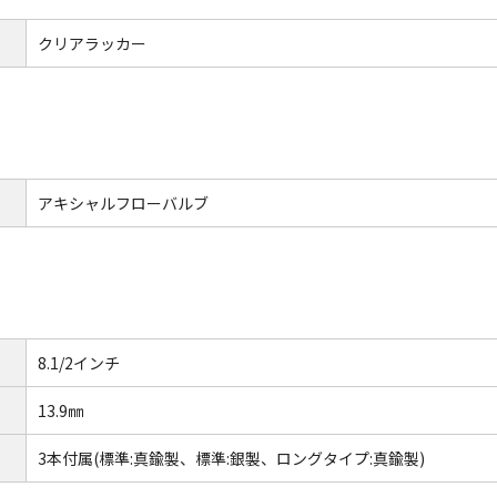
クリアラッカー
アキシャルフローバルブ
8.1/2インチ
13.9㎜
3本付属(標準:真鍮製、標準:銀製、ロングタイプ:真鍮製)