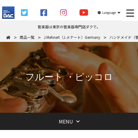
tog
Language
管楽器は東京の管楽器専門店ダクで。
商品一覧
J.Mehnert（J.メナート）Germany
ハンドメイド（
フルート ・ピッコロ
MENU