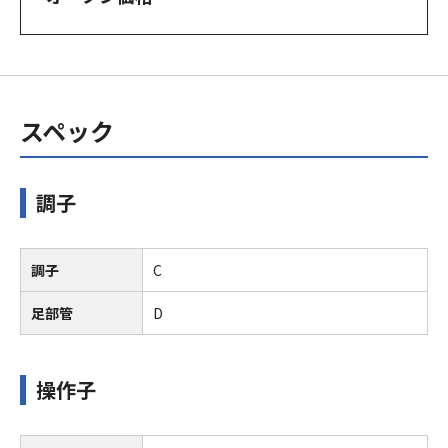
スペック
調子
調子
C
足部管
D
操作子