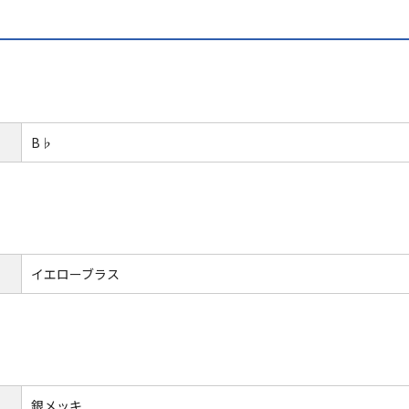
B♭
イエローブラス
銀メッキ