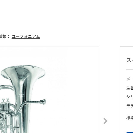
種類：
ユーフォニアム
ス
メー
型番
シリ
モ
標