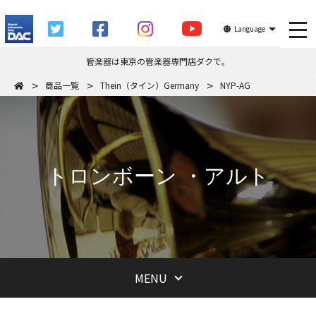
tog
Language
管楽器は東京の管楽器専門店ダクで。
商品一覧
Thein（タイン）Germany
NYP-AG
トロンボーン ・アルト
MENU