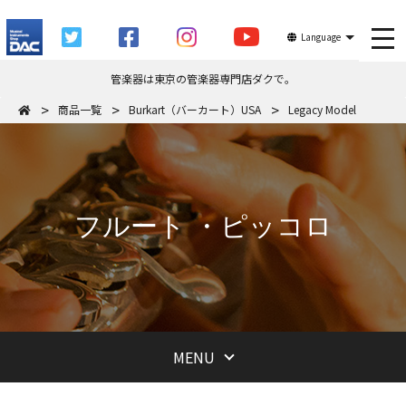
tog
Language
管楽器は東京の管楽器専門店ダクで。
商品一覧
Burkart（バーカート）USA
Legacy Model
フルート ・ピッコロ
MENU