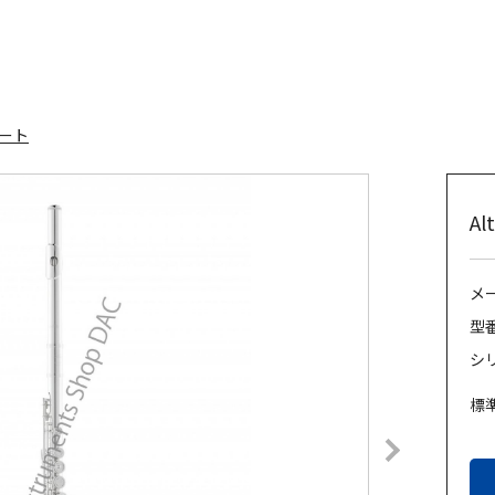
ート
A
メ
型
シ
標