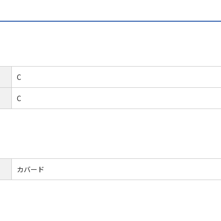
C
C
カバード