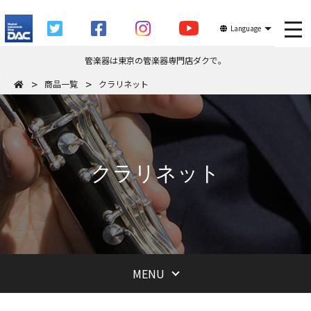
tog
Language
管楽器は東京の管楽器専門店ダクで。
商品一覧
クラリネット
クラリネット
MENU