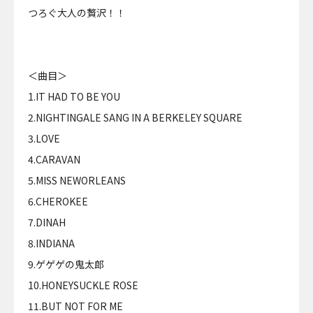
つろぐ大人の贅沢！！
＜曲目＞
1.IT HAD TO BE YOU
2.NIGHTINGALE SANG IN A BERKELEY SQUARE
3.LOVE
4.CARAVAN
5.MISS NEWORLEANS
6.CHEROKEE
7.DINAH
8.INDIANA
9.ゲゲゲの鬼太郎
10.HONEYSUCKLE ROSE
11.BUT NOT FOR ME