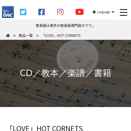
tog
Language
管楽器は東京の管楽器専門店ダクで。
商品一覧
「LOVE」HOT CORNETS
CD／教本／楽譜／書籍
「LOVE」HOT CORNETS