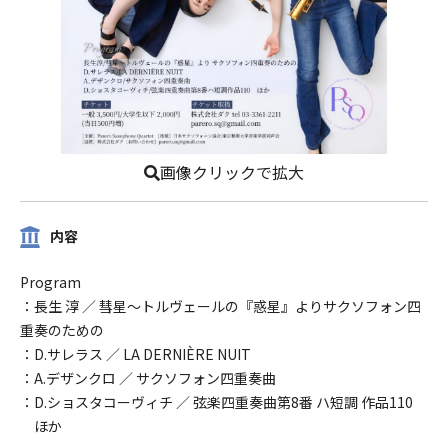
画像クリックで拡大
内容
Program
：長生 淳 ／ 彗星〜トルヴェールの『惑星』よりサクソフォン四
重奏のための
：D.サレラス ／ LA DERNIÈRE NUIT
：A.デザンクロ ／ サクソフォン四重奏曲
：D.ショスタコーヴィチ ／ 弦楽四重奏曲第8番 ハ短調 作品110
ほか