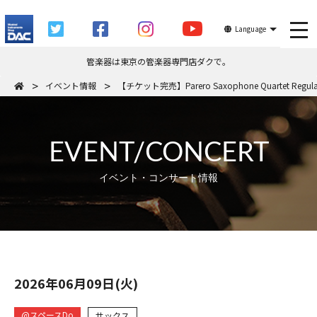
tog
Language
管楽器は東京の管楽器専門店ダクで。
イベント情報
【チケット完売】Parero Saxophone Quartet Regular 
EVENT/CONCERT
イベント・コンサート情報
2026年06月09日(火)
@スペースDo
サックス