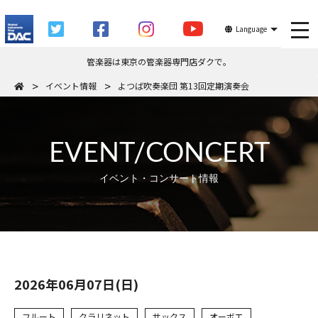
tog
Language
管楽器は東京の管楽器専門店ダクで。
イベント情報
よつば吹奏楽団 第13回定期演奏会
EVENT/CONCERT
イベント・コンサート情報
2026年06月07日(日)
フルート
クラリネット
サックス
オーボエ