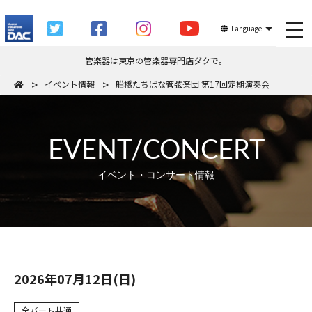
tog
Language
管楽器は東京の管楽器専門店ダクで。
イベント情報
船橋たちばな管弦楽団 第17回定期演奏会
EVENT/CONCERT
イベント・コンサート情報
2026年07月12日(日)
全パート共通