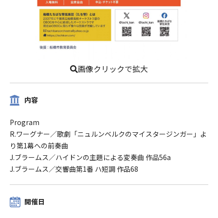
画像クリックで拡大
内容
Program
R.ワーグナー／歌劇「ニュルンベルクのマイスタージンガー」よ
り第1幕への前奏曲
J.ブラームス／ハイドンの主題による変奏曲 作品56a
J.ブラームス／交響曲第1番 ハ短調 作品68
開催日