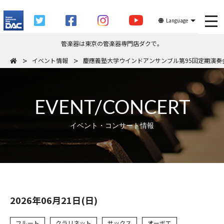
tog
Language
管楽器は東京の管楽器専門店ダクで。
イベント情報
慶應義塾大学ウインドアンサンブル第95回定期演奏
EVENT/CONCERT
イベント・コンサート情報
2026年06月21日(日)
フルート
クラリネット
サックス
オーボエ