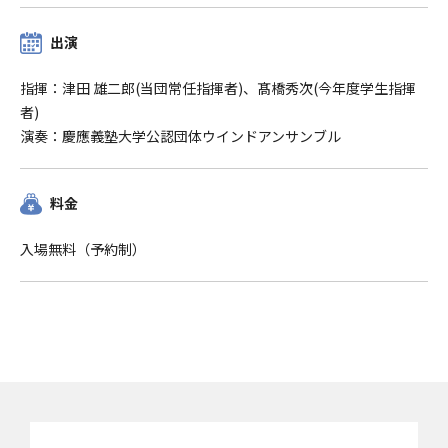
出演
指揮：津田 雄二郎(当団常任指揮者)、髙橋秀次(今年度学生指揮
者)
演奏：慶應義塾大学公認団体ウインドアンサンブル
料金
入場無料（予約制）