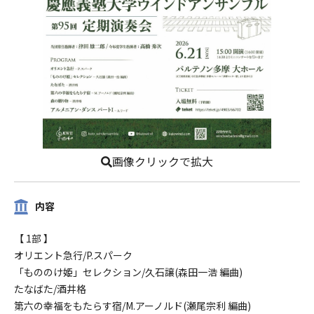
画像クリックで拡大
内容
【 1部 】
オリエント急行/P.スパーク
「もののけ姫」セレクション/久石譲(森田一浩 編曲)
たなばた/酒井格
第六の幸福をもたらす宿/M.アーノルド(瀬尾宗利 編曲)