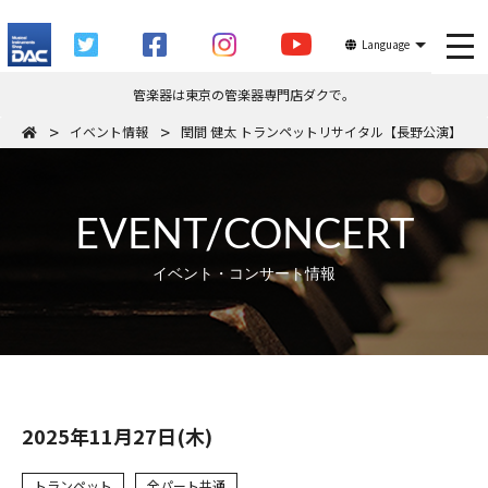
tog
Language
管楽器は東京の管楽器専門店ダクで。
イベント情報
閏間 健太 トランペットリサイタル【長野公演】
EVENT/CONCERT
イベント・コンサート情報
2025年11月27日(木)
トランペット
全パート共通