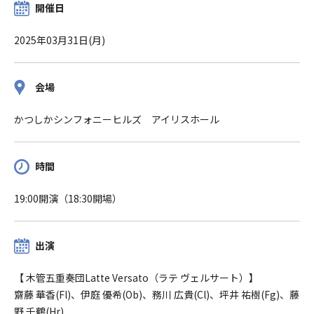
開催日
2025年03月31日(月)
会場
かつしかシンフォニーヒルズ アイリスホール
時間
19:00開演（18:30開場）
出演
【 木管五重奏団Latte Versato（ラテ ヴェルサート）】
齋藤 華香(Fl)、伊庭 優希(Ob)、務川 広貴(Cl)、坪井 祐樹(Fg)、藤
野 千鶴(Hr)