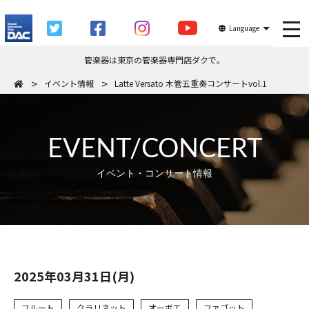
tog
Language
管楽器は東京の管楽器専門店ダクで。
イベント情報
Latte Versato 木管五重奏コンサートvol.1
EVENT/CONCERT
イベント・コンサート情報
2025年03月31日(月)
フルート
クラリネット
オーボエ
ファゴット