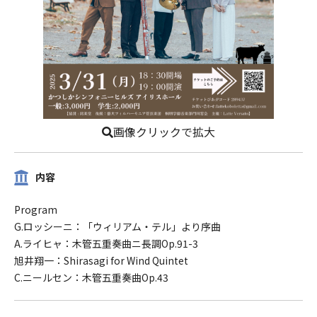
画像クリックで拡大
内容
Program
G.ロッシーニ：「ウィリアム・テル」より序曲
A.ライヒャ：木管五重奏曲ニ長調Op.91-3
旭井翔一：Shirasagi for Wind Quintet
C.ニールセン：木管五重奏曲Op.43