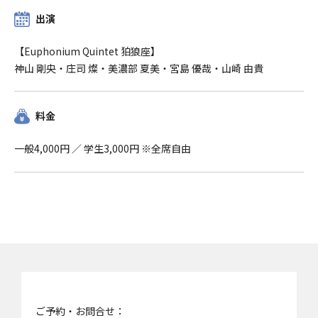
出演
【Euphonium Quintet 狛狼座】
神山 剛央・庄司 燦・美濃部 夏美・宮島 優哉・山崎 由貴
料金
一般4,000円 ／ 学生3,000円 ※全席自由
ご予約・お問合せ：