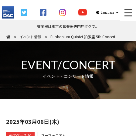
tog
Language
管楽器は東京の管楽器専門店ダクで。
イベント情報
Euphonium Quintet 狛狼座 5th Concert
EVENT/CONCERT
イベント・コンサート情報
2025年03月06日(木)
@スペースDo
ユーフォニアム