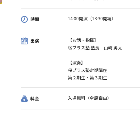
14:00開演（13:30開場）
時間
【お話・指揮】
出演
桜ブラス塾 塾長 山﨑 勇太
【演奏】
桜ブラス塾定期講座
第２期生・第３期生
入場無料（全席自由）
料金