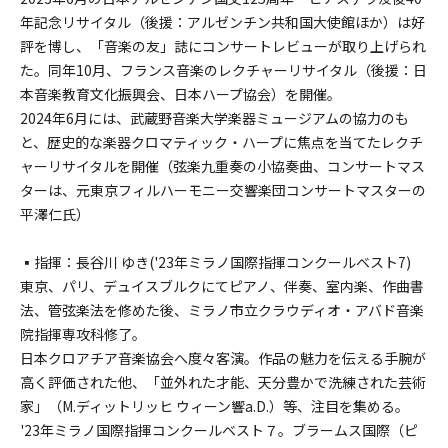
年記念リサイタル（後援：アルゼンチン共和国大使館ほか）は好
評を博し、「音楽の友」誌にコンサートレビューが取り上げられ
た。同年10月、フランス音楽のレクチャーリサイタル（後援：日
本音楽教育文化振興会、日本ハープ協会）を開催。
2024年6月には、武蔵野音楽大学楽器ミュージアムの協力のも
と、歴史的な楽器クロマティック・ハープに焦点を当てたレクチ
ャーリサイタルを開催（弦楽九重奏の小協奏曲、コンサートマス
ターは、元東京フィルハーモニー交響楽団コンサートマスターの
平澤仁氏）
▪︎指揮：長谷川 ゆき('23年ミラノ国際指揮コンクールベスト7)
東京、パリ、デュイスブルクにてピアノ、伴奏、室内楽、作曲書
法、管弦楽法を修めた後、ミラノ市立クラウディオ・アバド音楽
院指揮専攻科修了。
日本クロアチア音楽協会へ度々客演。作品の魅力を伝える手腕が
高く評価された他、「並外れた才能、天分豊かで洗練された芸術
家」（M.ディットリッヒ ウィーン響a.D.）等、注目を集める。
'23年ミラノ国際指揮コンクールベスト７。ブラームス国際（ピ