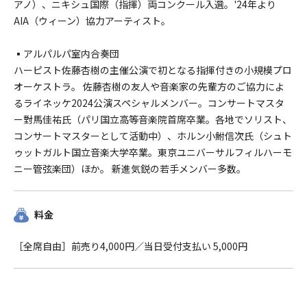
アノ）、ニキシュ国際（指揮）両コンクール入選。'24年より
AIA（ウィーン）協力アーティスト。
▪︎アルパルパ室内合奏団
ハーピスト佐藤杏樹の主催公演で初となる指揮付きの小規模プロ
オーケストラ。 佐藤杏樹の友人や音楽家の先輩方のご協力によ
るライネッケ2024公演スペシャルメンバー。コンサートマスタ
ー對馬佳祐氏（パリ国立高等音楽院首席卒業。各地でソリスト、
コンサートマスターとして活動中）、ホルン小鮒信次氏（シュト
ゥットガルト国立音楽大学卒業。東京ユニバーサルフィルハーモ
ニー管弦楽団）ほか。 新進気鋭の若手メンバー多数。
料金
［全席自由］前売り4,000円／当日受付支払い 5,000円