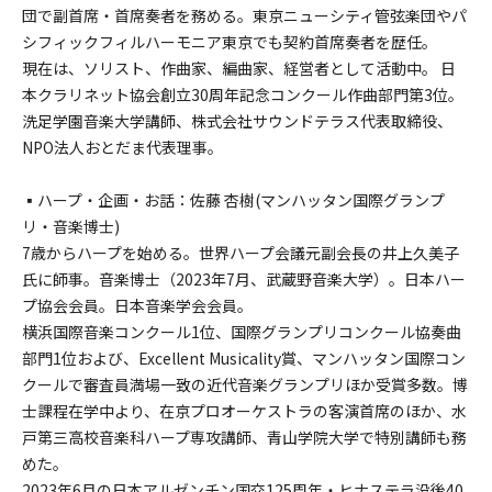
団で副首席・首席奏者を務める。東京ニューシティ管弦楽団やパ
シフィックフィルハーモニア東京でも契約首席奏者を歴任。
現在は、ソリスト、作曲家、編曲家、経営者として活動中。 日
本クラリネット協会創立30周年記念コンクール作曲部門第3位。
洗足学園音楽大学講師、株式会社サウンドテラス代表取締役、
NPO法人おとだま代表理事。
▪︎ハープ・企画・お話：佐藤 杏樹(マンハッタン国際グランプ
リ・音楽博士)
7歳からハープを始める。世界ハープ会議元副会長の井上久美子
氏に師事。音楽博士（2023年7月、武蔵野音楽大学）。日本ハー
プ協会会員。日本音楽学会会員。
横浜国際音楽コンクール1位、国際グランプリコンクール協奏曲
部門1位および、Excellent Musicality賞、マンハッタン国際コン
クールで審査員満場一致の近代音楽グランプリほか受賞多数。博
士課程在学中より、在京プロオーケストラの客演首席のほか、水
戸第三高校音楽科ハープ専攻講師、青山学院大学で特別講師も務
めた。
2023年6月の日本アルゼンチン国交125周年・ヒナステラ没後40