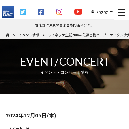
tog
Language
管楽器は東京の管楽器専門店ダクで。
イベント情報
ライネッケ生誕200年 佐藤杏樹ハープリサイタル 荒
EVENT/CONCERT
イベント・コンサート情報
2024年12月05日(木)
全パート共通