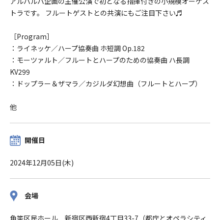
アルパルパ企画の主催公演で初となる指揮付きの小規模オーケス
トラです。 フルートゲストとの共演にもご注目下さい♬
［Program］
：ライネッケ／ハープ協奏曲 ホ短調 Op.182
：モーツァルト／フルートとハープのための協奏曲 ハ長調
KV299
：ドップラー＆ザマラ／カジルダ幻想曲（フルートとハープ）
他
開催日
2024年12月05日(木)
会場
角筈区民ホール 新宿区西新宿4丁目33-7（都庁とオペラシティ