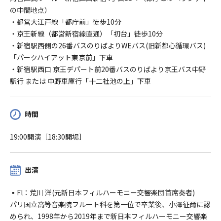
の中間地点）
・都営大江戸線「都庁前」徒歩10分
・京王新線（都営新宿線直通）「初台」徒歩10分
・新宿駅西側の26番バスのりばよりWEバス(旧新都心循環バス)
「パークハイアット東京前」下車
・新宿駅⻄口 京王デパート前20番バスのりばより京王バス中野
駅行 または 中野車庫行「十二社池の上」下車
時間
19:00開演［18:30開場］
出演
▪︎Fl：荒川 洋(元新日本フィルハーモニー交響楽団首席奏者)
パリ国立高等音楽院フルート科を第一位で卒業後、小澤征爾に認
められ、1998年から2019年まで新日本フィルハーモニー交響楽