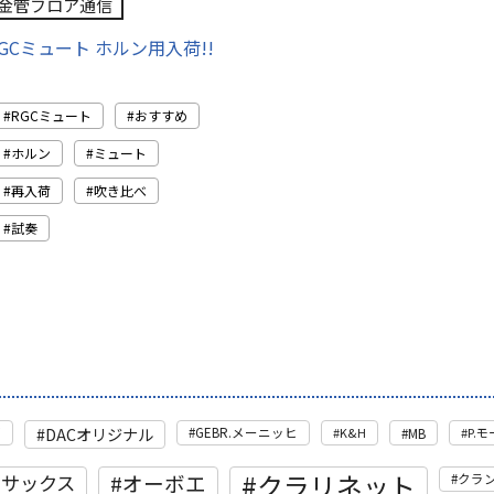
金管フロア通信
GCミュート ホルン用入荷!!
RGCミュート
おすすめ
ホルン
ミュート
再入荷
吹き比べ
試奏
DACオリジナル
管
GEBR.メーニッヒ
K&H
MB
P.
クラリネット
トサックス
オーボエ
クラ