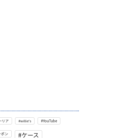
モーリア
willie's
YouTube
ケース
ンポン