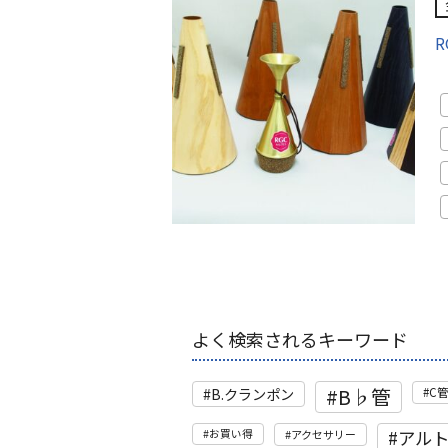
R
よく検索されるキーワード
B♭管
B.クランポン
C
アル
お買い得
アクセサリー