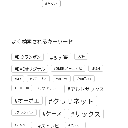
ヤマハ
よく検索されるキーワード
B♭管
B.クランポン
C管
DACオリジナル
GEBR.メーニッヒ
K&H
MB
P.モーリア
willie's
YouTube
アルトサックス
お買い得
アクセサリー
クラリネット
オーボエ
サックス
ケース
クランポン
ストンビ
シルキー
セルマー