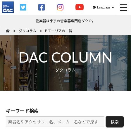
tog
Language
管楽器は東京の管楽器専門店ダクで。
ダクコラム
P.モーリアの一覧
DAC COLUMN
ダクコラム
キーワード検索
検索