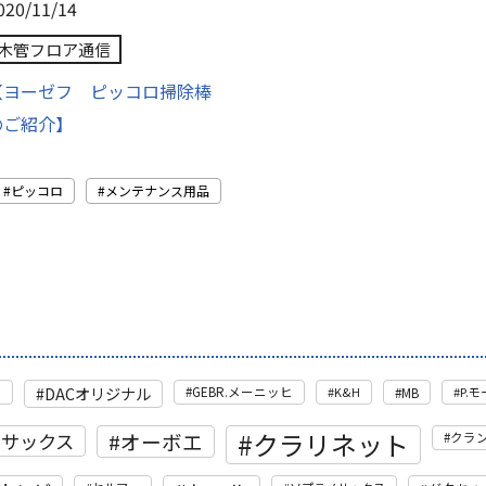
020/11/14
木管フロア通信
【ヨーゼフ ピッコロ掃除棒
のご紹介】
ピッコロ
メンテナンス用品
DACオリジナル
管
GEBR.メーニッヒ
K&H
MB
P.
クラリネット
トサックス
オーボエ
クラ