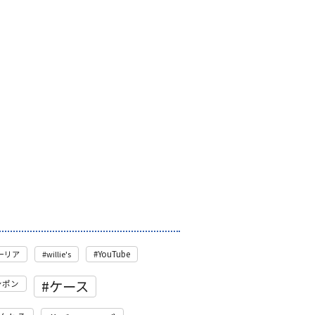
モーリア
willie's
YouTube
ケース
ンポン