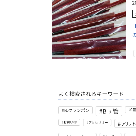
2
よく検索されるキーワード
B♭管
B.クランポン
C
アル
お買い得
アクセサリー