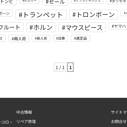
セール
トンビ
セルマー
ソプラノサックス
ダクちゃ
トランペット
トロンボーン
ボーン
ホルン
フルート
マウスピース
ヤマハ
再入荷
選定品
ズ
新入荷
試奏
1 / 1
1
中古情報
サイトマ
リペア修理
お問合せ
ッコロ・