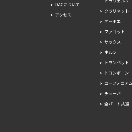
トラヴェルソ
DACについて
クラリネット
アクセス
オーボエ
ファゴット
サックス
ホルン
トランペット
トロンボーン
ユーフォニア
チューバ
全パート共通