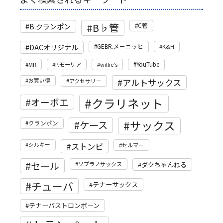
B♭管
B.クランポン
C管
DACオリジナル
GEBR.メーニッヒ
K&H
MB
P.モーリア
willie's
YouTube
アルトサックス
お買い得
アクセサリー
クラリネット
オーボエ
サックス
ケース
クランポン
ストンビ
シルキー
セルマー
セール
ソプラノサックス
ダクちゃんねる
チューバ
テナーサックス
テナーバストロンボーン