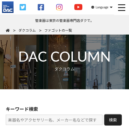
tog
Language
管楽器は東京の管楽器専門店ダクで。
ダクコラム
ファゴットの一覧
DAC COLUMN
ダクコラム
キーワード検索
検索