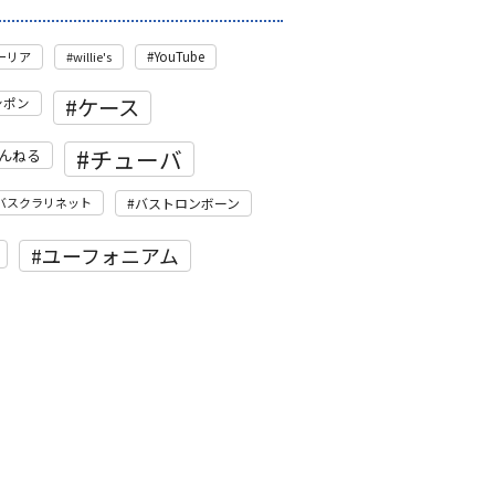
モーリア
willie's
YouTube
ケース
ンポン
チューバ
んねる
バスクラリネット
バストロンボーン
ユーフォニアム