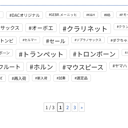
DACオリジナル
管
GEBR.メーニッヒ
K&H
MB
P.
クラリネット
トサックス
オーボエ
クラ
セール
トンビ
セルマー
ソプラノサックス
ダクちゃ
トランペット
トロンボーン
ボーン
ホルン
フルート
マウスピース
ヤマハ
再入荷
選定品
ズ
新入荷
試奏
1 / 3
1
2
3
»