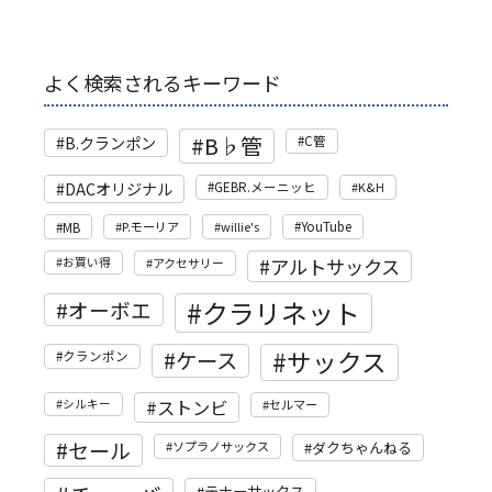
よく検索されるキーワード
B♭管
B.クランポン
C管
DACオリジナル
GEBR.メーニッヒ
K&H
MB
P.モーリア
willie's
YouTube
アルトサックス
お買い得
アクセサリー
クラリネット
オーボエ
サックス
ケース
クランポン
ストンビ
シルキー
セルマー
セール
ソプラノサックス
ダクちゃんねる
テナーサックス