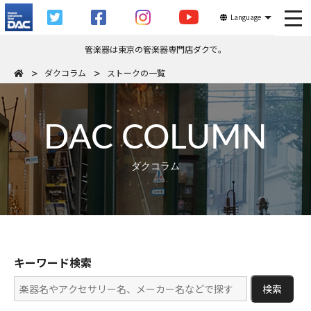
tog
Language
管楽器は東京の管楽器専門店ダクで。
ダクコラム
ストークの一覧
DAC COLUMN
ダクコラム
キーワード検索
検索