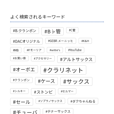
よく検索されるキーワード
B♭管
B.クランポン
C管
DACオリジナル
GEBR.メーニッヒ
K&H
MB
P.モーリア
willie's
YouTube
アルトサックス
お買い得
アクセサリー
クラリネット
オーボエ
サックス
ケース
クランポン
ストンビ
シルキー
セルマー
セール
ソプラノサックス
ダクちゃんねる
チューバ
テナーサックス