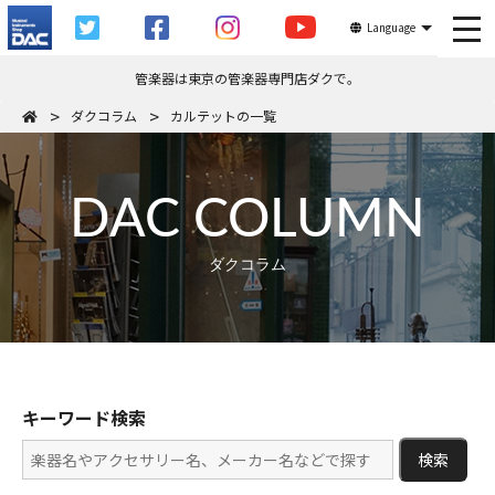
tog
Language
管楽器は東京の管楽器専門店ダクで。
ダクコラム
カルテットの一覧
DAC COLUMN
ダクコラム
キーワード検索
検索