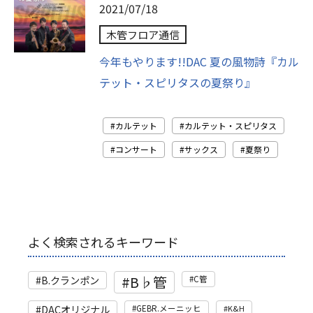
2021/07/18
木管フロア通信
今年もやります!!DAC 夏の風物詩『カル
テット・スピリタスの夏祭り』
カルテット
カルテット・スピリタス
コンサート
サックス
夏祭り
よく検索されるキーワード
B♭管
B.クランポン
C管
DACオリジナル
GEBR.メーニッヒ
K&H