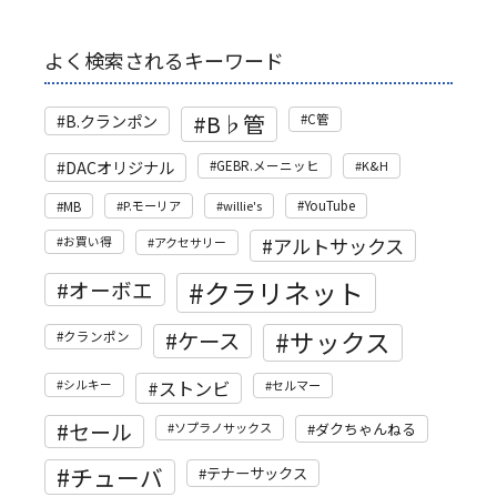
よく検索されるキーワード
B♭管
B.クランポン
C管
DACオリジナル
GEBR.メーニッヒ
K&H
MB
P.モーリア
willie's
YouTube
アルトサックス
お買い得
アクセサリー
クラリネット
オーボエ
サックス
ケース
クランポン
ストンビ
シルキー
セルマー
セール
ソプラノサックス
ダクちゃんねる
チューバ
テナーサックス