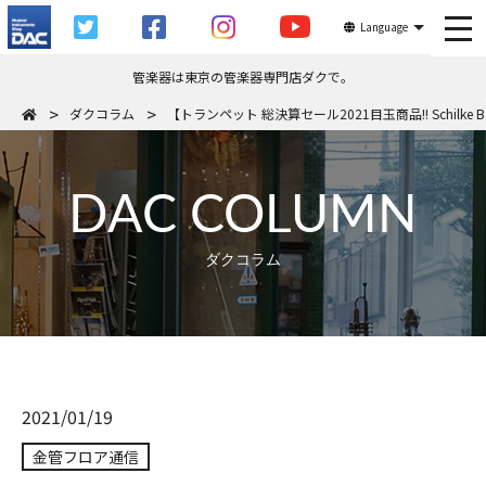
tog
Language
管楽器は東京の管楽器専門店ダクで。
ダクコラム
【トランペット 総決算セール2021目玉商品!! Schilke B
DAC COLUMN
ダクコラム
2021/01/19
金管フロア通信