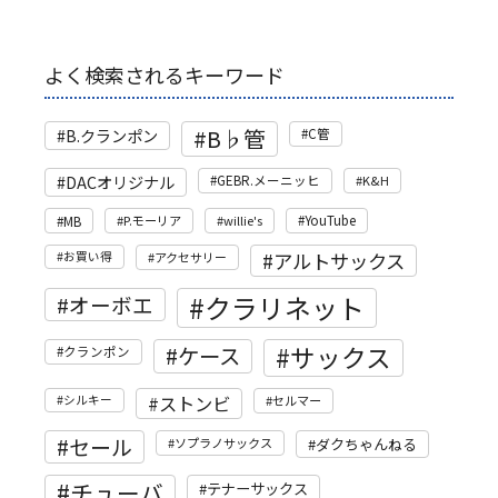
よく検索されるキーワード
B♭管
B.クランポン
C管
DACオリジナル
GEBR.メーニッヒ
K&H
MB
P.モーリア
willie's
YouTube
アルトサックス
お買い得
アクセサリー
クラリネット
オーボエ
サックス
ケース
クランポン
ストンビ
シルキー
セルマー
セール
ソプラノサックス
ダクちゃんねる
チューバ
テナーサックス