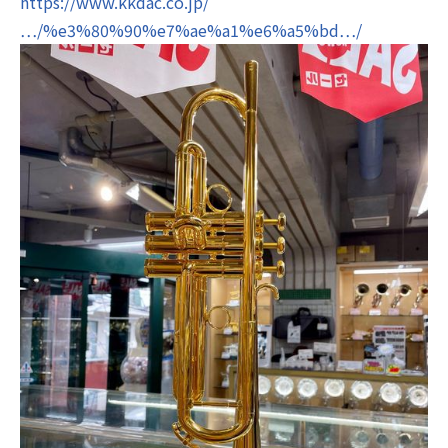
https://www.kkdac.co.jp/
…/%e3%80%90%e7%ae%a1%e6%a5%bd…/