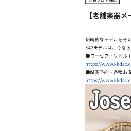
金管フロア通信
【老舗楽器メー
伝統的なモデルをそ
342モデルは、今な
●ヨーゼフ・リドル 
https://www.kkdac.co
●試奏予約・各種お
https://www.kkdac.c