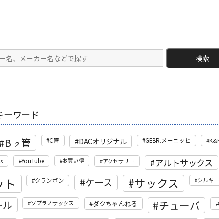
検索
キーワード
B♭管
DACオリジナル
C管
GEBR.メーニッヒ
K&
アルトサックス
's
YouTube
お買い得
アクセサリー
ット
サックス
ケース
クランポン
シルキー
ール
チューバ
ソプラノサックス
ダクちゃんねる