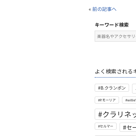
«
前の記事へ
キーワード検索
よく検索される
B.クランポン
P.モーリア
willie
クラリネ
セ
セルマー