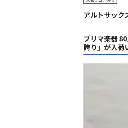
木管フロア通信
アルトサック
プリマ楽器
8
誇り
」が入荷