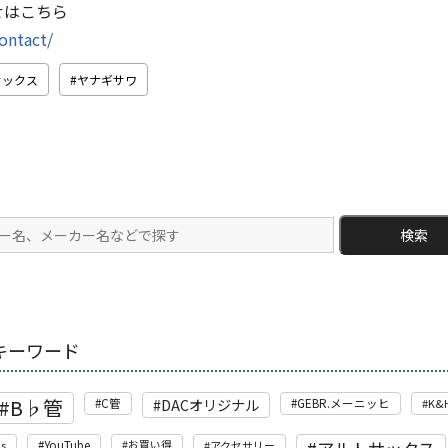
せはこちら
contact/
サックス
ヤナギサワ
検索
キーワード
B♭管
DACオリジナル
C管
GEBR.メーニッヒ
K&
's
YouTube
お買い得
アクセサリー