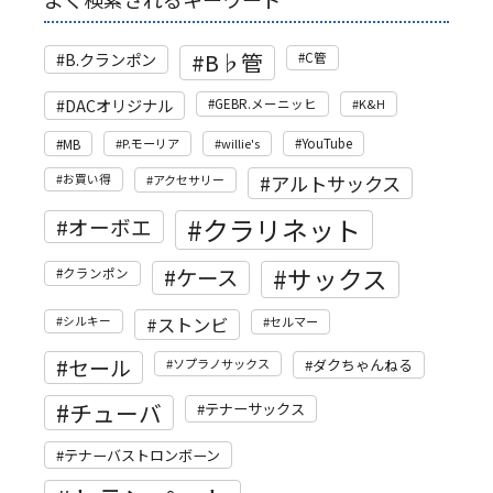
B♭管
B.クランポン
C管
DACオリジナル
GEBR.メーニッヒ
K&H
MB
P.モーリア
willie's
YouTube
アルトサックス
お買い得
アクセサリー
クラリネット
オーボエ
サックス
ケース
クランポン
ストンビ
シルキー
セルマー
セール
ソプラノサックス
ダクちゃんねる
チューバ
テナーサックス
テナーバストロンボーン