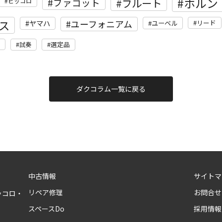
ホルン
フルート
ファゴット
ピッコロ
ス
ユーフォニアム
ヤマハ
リード
ユーベル
選定品
試奏
ダクコラム一覧に戻る
中古情報
サイトマ
リペア修理
お問合せ
ッコロ・
スペースDo
採用情報