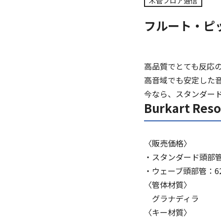
木管フロア通信
フルート・ピ
高品質でとても反応
高音域でも安定した
今なら、スタンダー
Burkart Res
〈販売価格〉
・スタンダード頭部管：5
・ウェーブ頭部管：620
〈管体材質〉
グラナディラ
〈キー材質〉