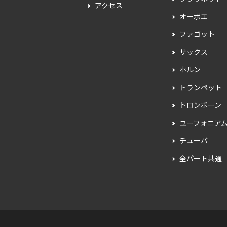
アクセス
オーボエ
ファゴット
サックス
ホルン
トランペット
トロンボーン
ユーフォニア
チューバ
全パート共通