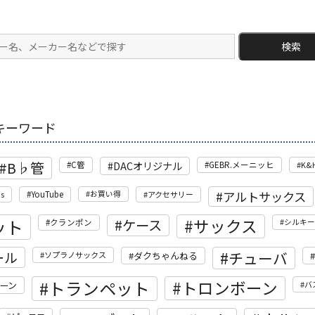
検索
キーワード
B♭管
DACオリジナル
C管
GEBR.メーニッヒ
K&
アルトサックス
's
YouTube
お買い得
アクセサリー
ット
サックス
ケース
クランポン
シルキー
ール
チューバ
ソプラノサックス
ダクちゃんねる
トランペット
トロンボーン
ーン
バ