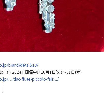
.jp/brand/detail/13/
colo Fair 2024」開催中!! 10月1日(火)〜31日(木)
o.jp/…/dac-flute-piccolo-fair…/
ト